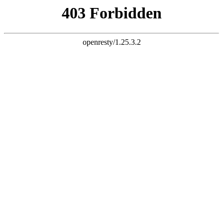
天生赢家K63
首页
关于我们
功能介绍
用户展示
更新公告
在线演示
音乐天生赢家K63
独立主页
网站音乐天生赢家K63
音乐API 短代码 高兼容 多功能 真免费
免费注册
登录管理
关于我们